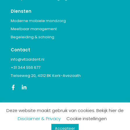
Diensten
Moderne mobiele mondzorg
Meetbaar management
Begeleiding & scholing
Contact
info@vitaaldent.nl
+31 344 556 677
Tielseweg 20, 4012 BK Kerk-Avezaath
© 2026 VitaalDent
Deze website maakt gebruik van cookies. Bekijk hier de
Cookies beheren
Disclaimer & Privacy
Cookie instellingen
Privacy policy
Accepteer