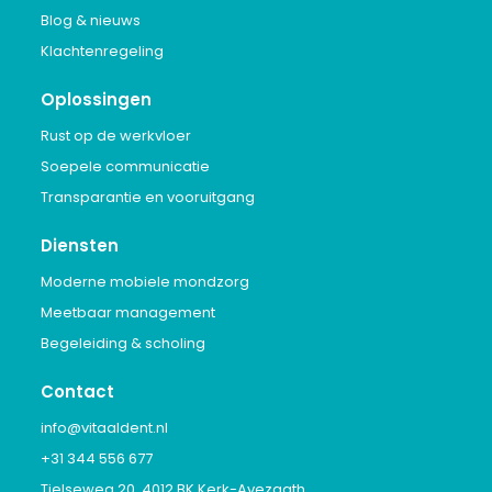
Blog & nieuws
Klachtenregeling
Oplossingen
Rust op de werkvloer
Soepele communicatie
Transparantie en vooruitgang
Diensten
Moderne mobiele mondzorg
Meetbaar management
Begeleiding & scholing
Contact
info@vitaaldent.nl
+31 344 556 677
Tielseweg 20, 4012 BK Kerk-Avezaath