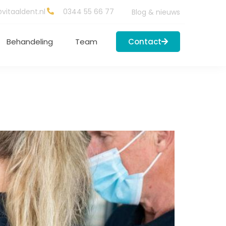
vitaaldent.nl
0344 55 66 77
Blog & nieuws
Behandeling
Team
Contact